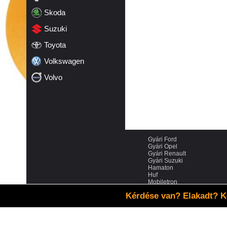
Skoda
Suzuki
Toyota
Volkswagen
Volvo
Gyári Ford
Gyári Opel
Gyári Renault
Gyári Suzuki
Hamaton
Huf
Mobiletron
Schrader
Kérdése van? Elakadt? K
VDO