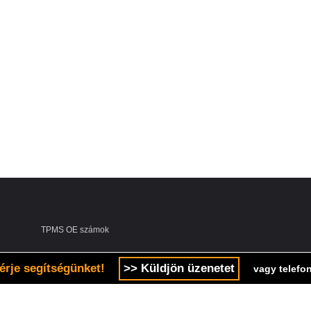
TPMS OE számok
érje segítségünket!
>> Küldjön üzenetet
vagy telefon