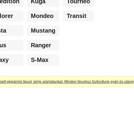
edition
Kuga
Tourneo
lorer
Mondeo
Transit
sta
Mustang
us
Ranger
axy
S-Max
tt gépjármű típust, kérje ajánlatunkat. Minden típushoz biztosítunk gyári és utáng