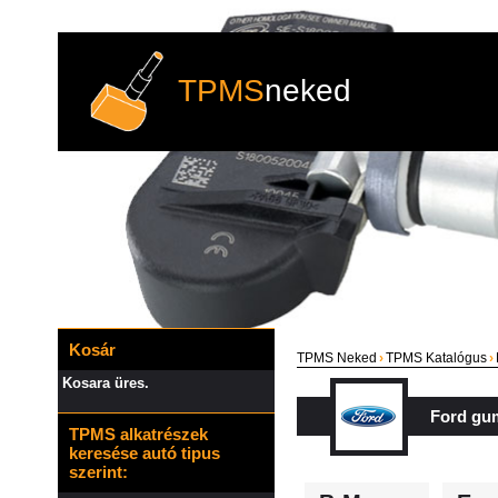
TPMS
neked
Kosár
TPMS Neked
›
TPMS Katalógus
›
Kosara üres.
Ford gu
TPMS alkatrészek
keresése autó tipus
szerint: