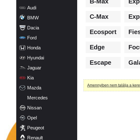
B-Max
Exp
19
Audi
C-Max
Exp
BMW
Dacia
Ecosport
Fie
Ford
Edge
Foc
Honda
Hyundai
Escape
Gal
Jaguar
Kia
Amennyiben nem találja a kerese
Mazda
Mercedes
Nissan
Opel
Peugeot
Renault