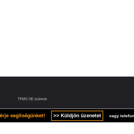
TPMS OE számok
érje segítségünket!
>> Küldjön üzenetet
vagy telefon