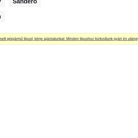
y
Sandero
n
tt gépjármű típust, kérje ajánlatunkat. Minden típushoz biztosítunk gyári és utáng