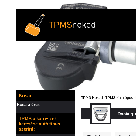
TPMS
neked
Kosár
TPMS Neked
›
TPMS Katalógus
›
Kosara üres.
Dacia g
TPMS alkatrészek
keresése autó tipus
szerint: