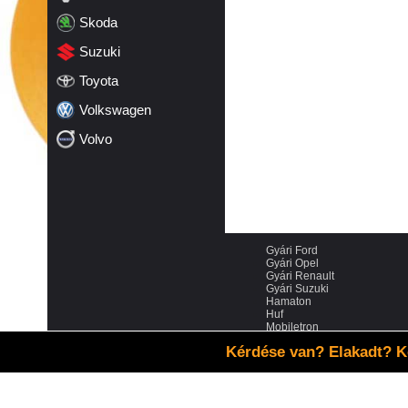
Skoda
Suzuki
Toyota
Volkswagen
Volvo
Gyári Ford
Gyári Opel
Gyári Renault
Gyári Suzuki
Hamaton
Huf
Mobiletron
Schrader
Kérdése van? Elakadt? K
VDO