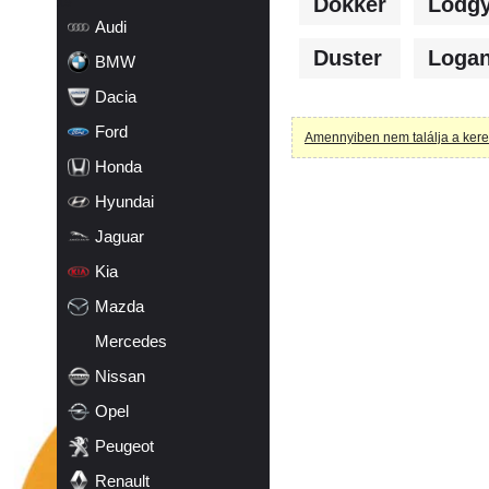
Dokker
Lodg
19
Audi
Duster
Loga
BMW
Dacia
Ford
Amennyiben nem találja a kerese
Honda
Hyundai
Jaguar
Kia
Mazda
Mercedes
Nissan
Opel
Peugeot
Renault