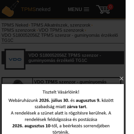
0
TPMS
neked
MENU
TPMS Neked
›
TPMS Alkatrészek, szenzorok
›
TPMS szenzorok
›
VDO TPMS szenzorok
›
VDO S180052056Z TPMS szenzor - guminyomás érzékelő
TG1C
VDO S180052056Z TPMS szenzor -
guminyomás érzékelő TG1C
×
VDO
TPMS szenzor - guminyomás
érzékelő TG1C S180052056Z
S180052056Z
bruttó kedvezményes ár:
ajánlat kérése
Sebesség határ
250 Km/h
Frekvencia
434 Mhz
Szelep
Szeleppel