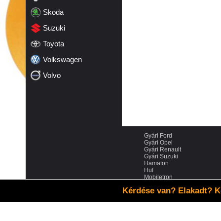
Skoda
Suzuki
Toyota
Volkswagen
Volvo
Gyári Ford
Gyári Opel
Gyári Renault
Gyári Suzuki
Hamaton
Huf
Mobiletron
Schrader
Kérdése van? Elakadt? K
VDO