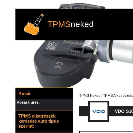
TPMS
neked
Kosár
TPMS Neked
›
TPMS Alkatrészek,
Kosara üres.
VDO S18
TPMS alkatrészek
keresése autó tipus
szerint: