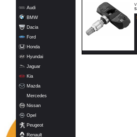
19
V
Audi
S
BMW
Dacia
Ford
Honda
k
Hyundai
Jaguar
Kia
Mazda
Mercedes
Nissan
Opel
Peugeot
Renault