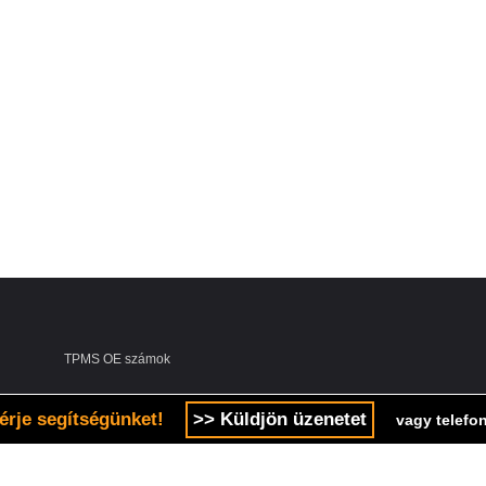
TPMS OE számok
érje segítségünket!
>> Küldjön üzenetet
vagy telefon