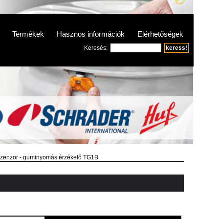
Termékek
Hasznos információk
Elérhetőségek
Keresés:
enzor - guminyomás érzékelő TG1B