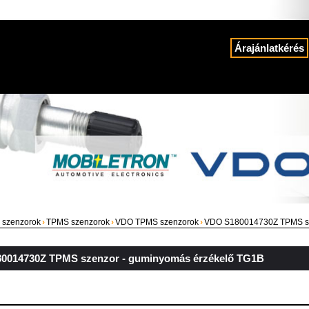
Árajánlatkérés
 szenzorok
›
TPMS szenzorok
›
VDO TPMS szenzorok
›
VDO S180014730Z TPMS sz
0014730Z TPMS szenzor - guminyomás érzékelő TG1B