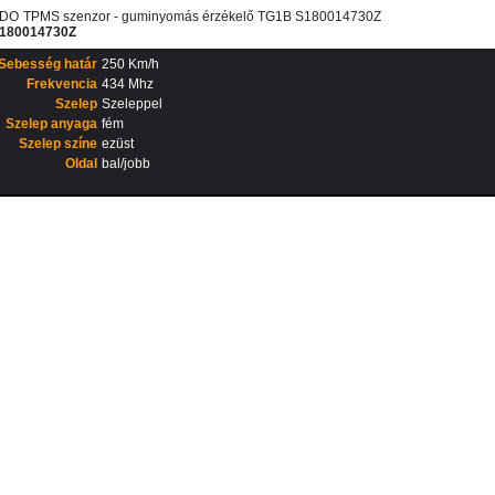
DO
TPMS szenzor - guminyomás érzékelő TG1B S180014730Z
180014730Z
Sebesség határ
250 Km/h
Frekvencia
434 Mhz
Szelep
Szeleppel
Szelep anyaga
fém
Szelep színe
ezüst
Oldal
bal/jobb
észlet: egyedi rendelés alapján