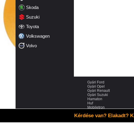
Skoda
Suzuki
Toyota
Volkswagen
Volvo
Gyári Ford
Gyári Opel
Gyári Renault
Gyári Suzuki
Hamaton
Huf
Mobiletron
Schrader
Kérdése van? Elakadt? K
VDO