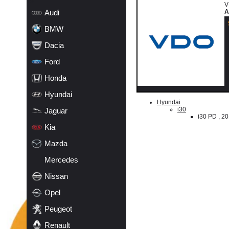
19
V
Audi
A
BMW
Dacia
Ford
Honda
Hyundai
Hyundai
i30
Jaguar
i30 PD , 20
Kia
Mazda
Mercedes
Nissan
Opel
Peugeot
Renault