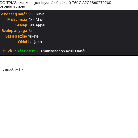
DO
TPMS szenzor - guminyomás érzékelő TG1C A2C9860770280
2C9860770280
Sebesség határ
250 Km/h
Frekvencia
434 Mhz
Szelep
Szeleppel
Szelep anyaga
fém
Szelep színe
fekete
Oldal
bal/jobb
készlet:
készleten!
2-3 munkanapon belül Önnél
16.08-tól máig