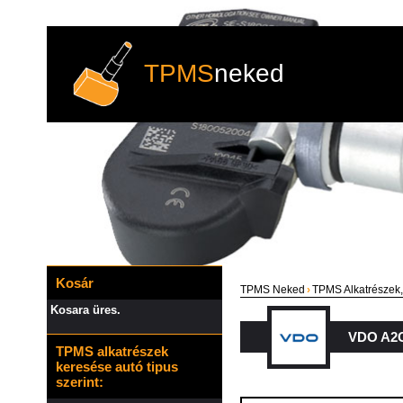
TPMS
neked
Kosár
TPMS Neked
›
TPMS Alkatrészek,
Kosara üres.
VDO A2C
TPMS alkatrészek
keresése autó tipus
szerint: