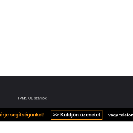
TPMS OE számok
érje segítségünket!
>> Küldjön üzenetet
vagy telefon