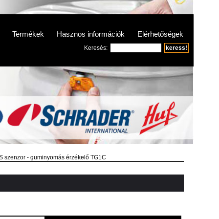
Termékek
Hasznos információk
Elérhetőségek
Keresés:
szenzor - guminyomás érzékelő TG1C