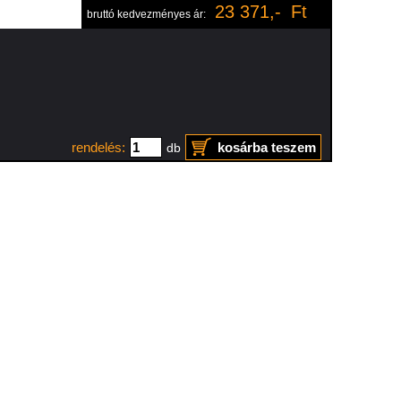
23 371
,-
Ft
bruttó kedvezményes ár:
rendelés:
kosárba teszem
db