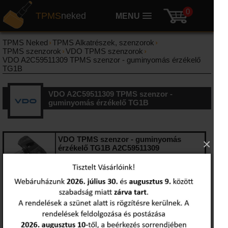
0
TPMS
neked
MENU
TPMS Neked
›
TPMS Alkatrészek, szenzorok
›
TPMS szenzorok
›
VDO TPMS szenzorok
›
VDO A2C59511309 TPMS szenzor - guminyomás érzékelő
TG1B
VDO A2C59511309 TPMS szenzor -
guminyomás érzékelő TG1B
VDO
TPMS szenzor - guminyomás
×
érzékelő TG1B A2C59511309
A2C59511309
bruttó kedvezményes ár:
ajánlat kérése
Sebesség határ
250 Km/h
Frekvencia
434 Mhz
Szelep
Szeleppel