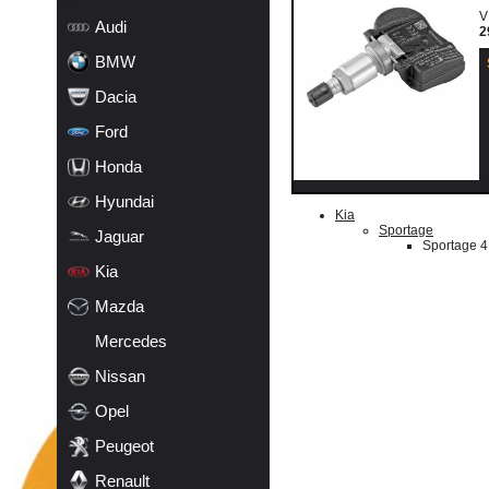
19
V
Audi
2
BMW
Dacia
Ford
Honda
k
Hyundai
Kia
Sportage
Jaguar
Sportage 4
Kia
Mazda
Mercedes
Nissan
Opel
Peugeot
Renault