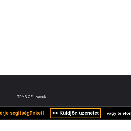
TPMS OE számok
érje segítségünket!
>> Küldjön üzenetet
vagy telefon