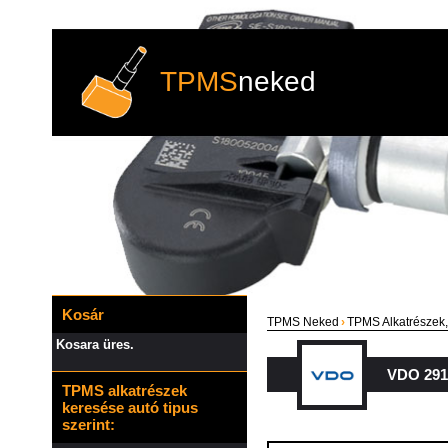
TPMS
neked
Kosár
TPMS Neked
›
TPMS Alkatrészek,
Kosara üres.
VDO 291
TPMS alkatrészek
keresése autó tipus
szerint: