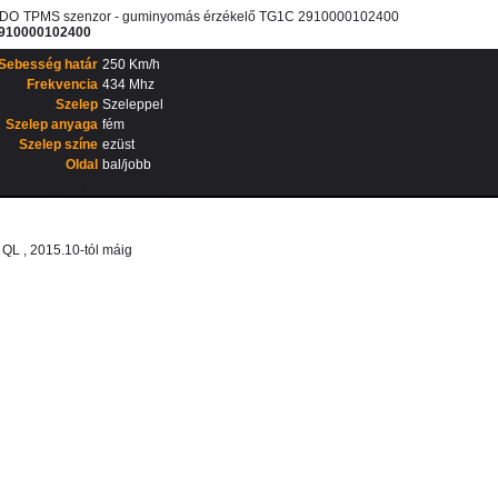
DO
TPMS szenzor - guminyomás érzékelő TG1C 2910000102400
910000102400
Sebesség határ
250 Km/h
Frekvencia
434 Mhz
Szelep
Szeleppel
Szelep anyaga
fém
Szelep színe
ezüst
Oldal
bal/jobb
észlet: egyedi rendelés alapján
 QL , 2015.10-tól máig