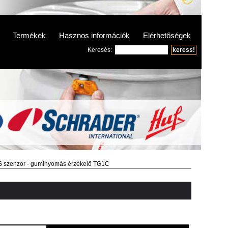
Termékek
Hasznos információk
Elérhetőségek
Keresés:
szenzor - guminyomás érzékelő TG1C