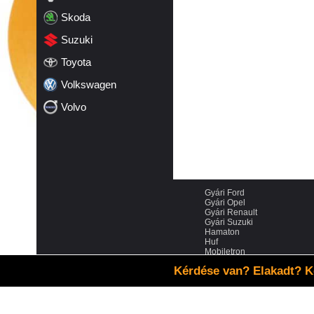
Skoda
Suzuki
Toyota
Volkswagen
Volvo
Gyári Ford
Gyári Opel
Gyári Renault
Gyári Suzuki
Hamaton
Huf
Mobiletron
Schrader
Kérdése van? Elakadt? K
VDO