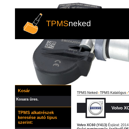
TPMS
neked
Kosár
TPMS Neked
›
TPMS Katalógus
›
Kosara üres.
Volvo X
TPMS alkatrészek
keresése autó tipus
szerint:
Volvo XC60 (Y413)
Évjárat: 2014