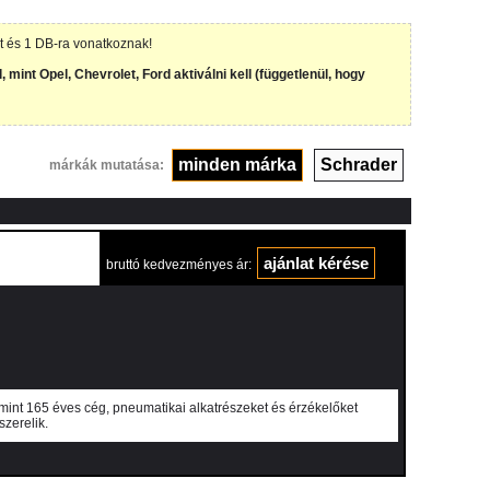
Á-t és 1 DB-ra vonatkoznak!
int Opel, Chevrolet, Ford aktiválni kell (függetlenül, hogy
minden márka
Schrader
márkák mutatása:
bruttó kedvezményes ár:
mint 165 éves cég, pneumatikai alkatrészeket és érzékelőket
zerelik.