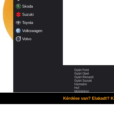
Skoda
Suzuki
Toyota
Volkswagen
Volvo
Gyári Ford
Gyári Opel
Gyári Renault
Gyári Suzuki
Hamaton
Huf
Mobiletron
Schrader
Kérdése van? Elakadt? K
VDO