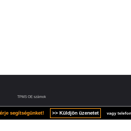
TPMS OE számok
érje segítségünket!
>> Küldjön üzenetet
vagy telefon