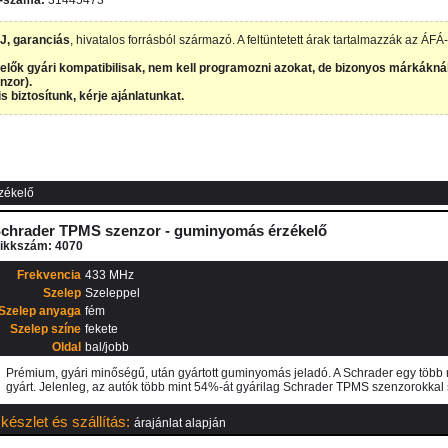
E-száma:
31445473
J, garanciás
, hivatalos forrásból származó. A feltüntetett árak tartalmazzák az ÁF
lők gyári kompatibilisak, nem kell programozni azokat, de bizonyos márkáknál, m
nzor).
s biztosítunk, kérje ajánlatunkat.
zékelő
chrader TPMS szenzor - guminyomás érzékelő
ikkszám: 4070
Frekvencia
433 MHz
Szelep
Szeleppel
Szelep anyaga
fém
Szelep színe
fekete
Oldal
bal/jobb
Prémium, gyári minőségű, után gyártott guminyomás jeladó. A Schrader egy több 
gyárt. Jelenleg, az autók több mint 54%-át gyárilag Schrader TPMS szenzorokkal s
készlet és szállítás:
árajánlat alapján