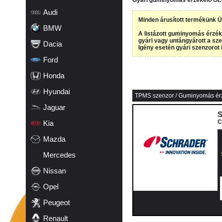
Gyári guminyomás érzékelő O
19
Audi
Minden árusított termékünk Ú
BMW
A listázott guminyomás érzéke
gyári vagy untángyárott a sze
Dacia
Igény esetén gyári szenzorot i
Ford
Honda
Hyundai
TPMS szenzor / Guminyomás ér
Jaguar
S
C
Kia
Mazda
Mercedes
Nissan
Opel
Peugeot
Renault